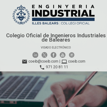
Colegio Oficial de Ingenieros Industriales
de Baleares
VISADO ELECTRÓNICO
email
computer
coeib@coeib.com
|
coeib.com
phone
971 20 81 11